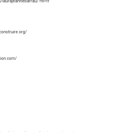
/laurajeannebarrau/?hl=fr
onstruire.org/
tion.com/