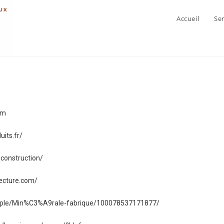
Accueil
Ser
om
its.fr/
construction/
ecture.com/
ople/Min%C3%A9rale-fabrique/100078537171877/